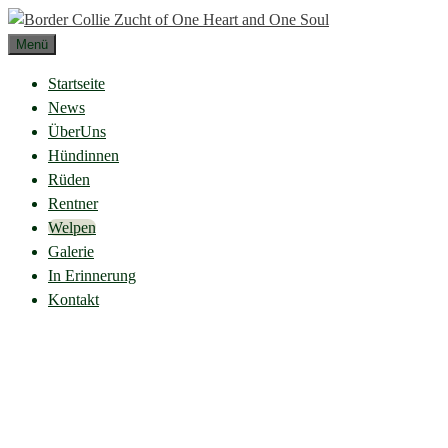
Zum
Inhalt
Menü
springen
Startseite
News
ÜberUns
Hündinnen
Rüden
Rentner
Welpen
Galerie
In Erinnerung
Kontakt